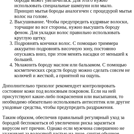
бороды может увеличиться. Для этого нужно
использовать специальные шампуни или мыло.
Принцип мытья бороды аналогичен с процедурой мытья
волос на голове.
Высушивание. Чтобы предупредить кудрявые волоски,
торчащие во все стороны, нужно высушить бороду
феном. Для укладки волос правильно использовать
круглую щетку.
Подровнять кончики волос. С помощью триммера
аккуратно подровнять височную зону, постоянно
опускаясь вниз, при этом менять насадки от меньшей к
большей.
Увлажнить бороду маслом или бальзамом. С помощью
косметических средств бороду можно сделать совсем не
колючей и жесткой, а приятной на ощупь.
Дополнительно трихолог рекомендует контролировать
состояние кожи под волосяным покровом. Если на ней
присутствуют какие-либо покраснения или высыпания, то
необходимо обязательно использовать антисептик или другие
уходовые средства, чтобы предупредить раздражения.
Таким образом, обеспечив правильный регулярный уход за
бородой беспокоиться об увеличении риска заразиться
вирусом нет причин. Однако если мужчина совершенно не
ухаживает за волосяной частью на лице, считая обычное