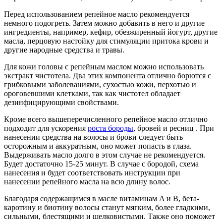
Перед использованием репейное масло рекомендуется
немного подогреть. Затем можно добавить в него и другие
ингредиенты, например, кефир, обезжиренный йогурт, другие
масла, перцовую настойку для стимуляции притока крови и
другие народные средства и травы.
Для кожи головы с репейным маслом можно использовать
экстракт чистотела. Два этих компонента отлично борются с
грибковыми заболеваниями, сухостью кожи, перхотью и
ороговевшими клетками, так как чистотел обладает
дезинфицирующими свойствами.
Кроме всего вышеперечисленного репейное масло отлично
подходит для ускорения
роста бороды
, бровей и ресниц . При
нанесении средства на волосы и брови следует быть
осторожным и аккуратным, оно может попасть в глаза.
Выдерживать масло долго в этом случае не рекомендуется.
Будет достаточно 15-25 минут. В случае с бородой, схема
нанесения и будет соответствовать инструкции при
нанесении репейного масла на всю длину волос.
Благодаря содержащимся в масле витаминам A и B, бета-
каротину и биотину волосы станут мягким, более гладкими,
сильными, блестящими и шелковистыми. Также оно поможет