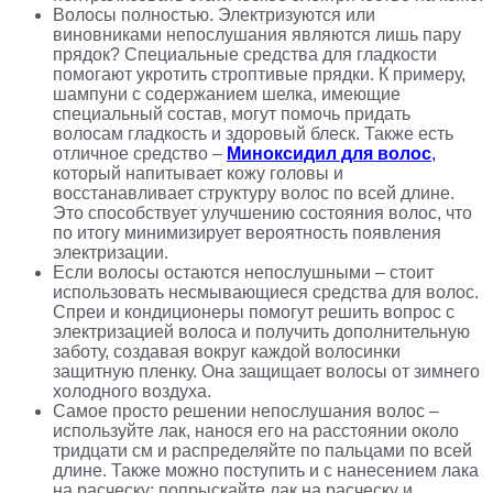
Волосы полностью. Электризуются или
виновниками непослушания являются лишь пару
прядок? Специальные средства для гладкости
помогают укротить строптивые прядки. К примеру,
шампуни с содержанием шелка, имеющие
специальный состав, могут помочь придать
волосам гладкость и здоровый блеск. Также есть
отличное средство –
Миноксидил для волос
,
который напитывает кожу головы и
восстанавливает структуру волос по всей длине.
Это способствует улучшению состояния волос, что
по итогу минимизирует вероятность появления
электризации.
Если волосы остаются непослушными – стоит
использовать несмывающиеся средства для волос.
Спреи и кондиционеры помогут решить вопрос с
электризацией волоса и получить дополнительную
заботу, создавая вокруг каждой волосинки
защитную пленку. Она защищает волосы от зимнего
холодного воздуха.
Самое просто решении непослушания волос –
используйте лак, нанося его на расстоянии около
тридцати см и распределяйте по пальцами по всей
длине. Также можно поступить и с нанесением лака
на расческу: попрыскайте лак на расческу и