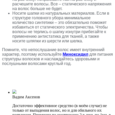
расчешите волосы. Все – статического напряжения
на волос больше не будет.
Носите шапки из натуральных материалов. Если в
структуре головного убора минимальное
количество синтетики – это обязательно поможет
избавиться от статического электричества. Чтобы
волосы не терлись о шапку изнутри прибегайте к
применению антистатика для тканей, а также
носите шляпки из шерсти или шелка.
Помните, что непослушание волос имеет внутренний
характер, поэтому используйте
Миноксидил
для питания
структуры волосков и наслаждайтесь здоровыми и
послушными волосами круглый год.
Вадим Аксенов
Достаточно эффективное средство (в моём случае) не
только от выпадения волос, но и для обильного их
появления. Применял по инструкции 2 в день по 1мл, в